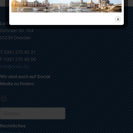
Luftsportverband Sachsen e.V.
Dohnaer Str. 154
01239 Dresden
T 0351 275 40 21
F 0351 275 40 08
info@lsvsn.de
Wir sind auch auf Social
Media zu finden:
Rechtliches