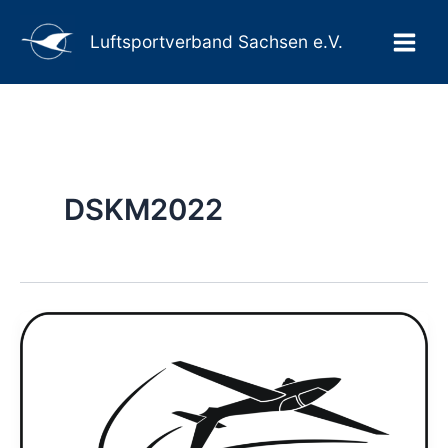
Suchen
Zum
Main
Inhalt
Luftsportverband Sachsen e.V.
Men
springen
DSKM2022