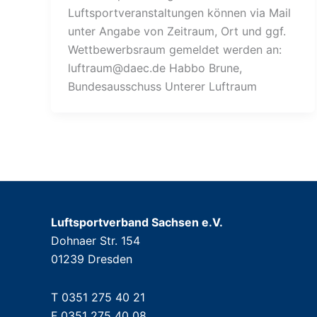
Luftsportveranstaltungen können via Mail
unter Angabe von Zeitraum, Ort und ggf.
Wettbewerbsraum gemeldet werden an:
luftraum@daec.de
Habbo Brune,
Bundesausschuss Unterer Luftraum
Luftsportverband Sachsen e.V.
Dohnaer Str. 154
01239 Dresden
T 0351 275 40 21
F 0351 275 40 08