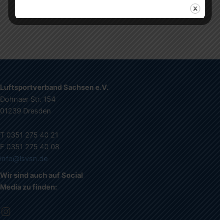
Luftsportverband Sachsen e.V.
Dohnaer Str. 154
01239 Dresden
T 0351 275 40 21
F 0351 275 40 08
info@lsvsn.de
Wir sind auch auf Social
Media zu finden: