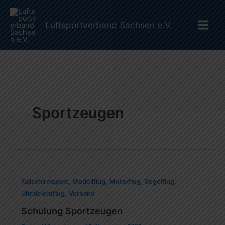
Suchen
Zum
Main
Inhalt
Luftsportverband Sachsen e.V.
Men
springen
Sportzeugen
,
,
,
,
Fallschirmsport
Modellflug
Motorflug
Segelflug
,
Ultraleichtflug
Verband
Schulung Sportzeugen