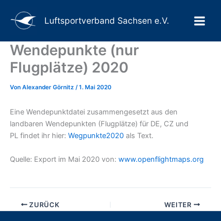
Suchen
Zum
Main
Inhalt
Luftsportverband Sachsen e.V.
Men
springen
Wendepunkte (nur
Flugplätze) 2020
Von
Alexander Görnitz
/
1. Mai 2020
Eine Wendepunktdatei zusammengesetzt aus den
landbaren Wendepunkten (Flugplätze) für DE, CZ und
PL findet ihr hier:
Wegpunkte2020
als Text.
Quelle: Export im Mai 2020 von:
www.openflightmaps.org
ZURÜCK
WEITER