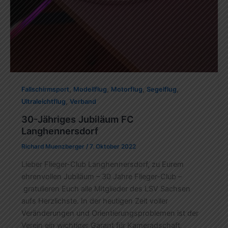
,
,
,
,
Fallschirmsport
Modellflug
Motorflug
Segelflug
,
Ultraleichtflug
Verband
30-Jähriges Jubiläum FC
Langhennersdorf
Richard Muenzberger
/
7. Oktober 2022
Lieber Flieger-Club Langhennersdorf, zu Eurem
ehrenvollen Jubiläum – 30 Jahre Flieger-Club –
gratulieren Euch alle Mitglieder des LSV Sachsen
aufs Herzlichste. In der heutigen Zeit voller
Veränderungen und Orientierungsproblemen ist der
Verein ein wichtiger Garant für Kameradschaft,