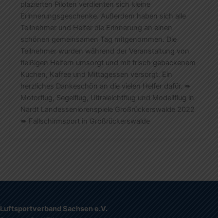
plazierten Piloten verdienten sich kleine
Erinnerungsgeschenke. Außerdem haben sich alle
Teilnehmer und Helfer die Erinnerung an einen
schönen gemeinsamen Tag mitgenommen. Die
Teilnehmer wurden während der Veranstaltung von
fleißigen Helfern umsorgt und mit frisch gebackenem
Kuchen, Kaffee und Mittagessen versorgt. Ein
herzliches Dankeschön an die vielen Helfer dafür. ➠
Motorflug, Segelflug, Ultraleichtflug und Modellflug in
Nardt Landesseniorenspiele Großrückerswalde 2022
➠ Fallschirmsport in Großrückerswalde
Luftsportverband Sachsen e.V.