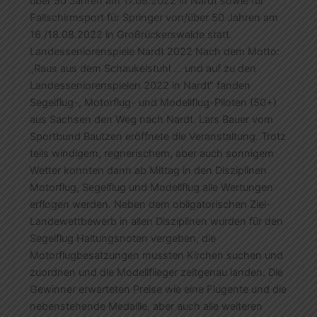
über 50 Jahren am 17.09.2022 in Nardt sowie für
Fallschirmsport für Springer von/über 50 Jahren am
16./18.08.2022 in Großrückerswalde statt.
Landesseniorenspiele Nardt 2022 Nach dem Motto:
„Raus aus dem Schaukelstuhl … und auf zu den
Landesseniorenspielen 2022 in Nardt“ fanden
Segelflug-, Motorflug- und Modellflug-Piloten (50+)
aus Sachsen den Weg nach Nardt. Lars Bauer vom
Sportbund Bautzen eröffnete die Veranstaltung. Trotz
teils windigem, regnerischem, aber auch sonnigem
Wetter konnten dann ab Mittag in den Disziplinen
Motorflug, Segelflug und Modellflug alle Wertungen
erflogen werden. Neben dem obligatorischen Ziel-
Landewettbewerb in allen Disziplinen wurden für den
Segelflug Haltungsnoten vergeben, die
Motorflugbesatzungen mussten Kirchen suchen und
zuordnen und die Modellflieger zeitgenau landen. Die
Gewinner erwarteten Preise wie eine Flugente und die
nebenstehende Medaille, aber auch alle weiteren