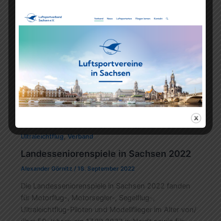
,
,
,
,
Fallschirmsport
Modellflug
Motorflug
Segelflug
,
Ultraleichtflug
Verband
Landesseniorenspiele in Sachsen 2022
Alexander Görnitz
/
18. September 2022
Die Landesseniorenspiele in Sachsen 2022 fanden
für Motorflug-, Motorsegler-, Segelflug-,
Ultraleichtflug-Piloten und Modellflieger im Alter von/