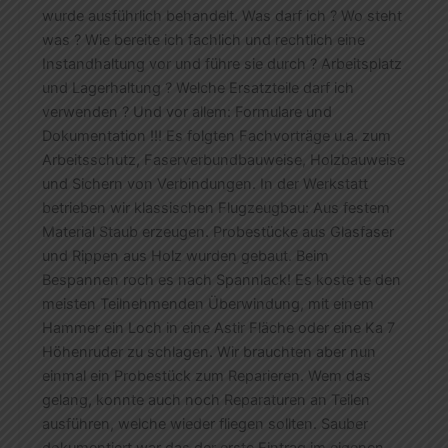
wurde ausführlich behandelt. Was darf ich ? Wo steht
was ? Wie bereite ich fachlich und rechtlich eine
Instandhaltung vor und führe sie durch ? Arbeitsplatz
und Lagerhaltung ? Welche Ersatzteile darf ich
verwenden ? Und vor allem: Formulare und
Dokumentation !!! Es folgten Fachvorträge u.a. zum
Arbeitsschutz, Faserverbundbauweise, Holzbauweise
und Sichern von Verbindungen. In der Werkstatt
betrieben wir klassischen Flugzeugbau: Aus festem
Material Staub erzeugen. Probestücke aus Glasfaser
und Rippen aus Holz wurden gebaut. Beim
Bespannen roch es nach Spannlack! Es koste te den
meisten Teilnehmenden Überwindung, mit einem
Hammer ein Loch in eine Astir Fläche oder eine Ka 7
Höhenruder zu schlagen. Wir brauchten aber nun
einmal ein Probestück zum Reparieren. Wem das
gelang, konnte auch noch Reparaturen an Teilen
ausführen, welche wieder fliegen sollten. Sauber