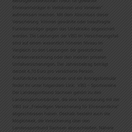
Berufsgenossenschaft (VBG) für gewählte
Ehrenamtsträger in Verbänden und Vereinen“
aufmerksam machen. Mit dem Abschluss dieser
Versicherung können gewählte oder beauftragte
Funktionsträger gegen das Unfallrisiko abgesichert
werden. Die Leistungen der VBG im Versicherungsfall
sind auf einem wesentlich höheren Niveau im
Vergleich zu den Leistungen der gesetzlichen
Krankenversichrung oder den meisten privaten
Unfallversicherungen. Der Jahresbeitrag beträgt
derzeit 4,70 Euro pro versicherte Person.
Ausführliche Informationen und ein Antragsformular
findet Ihr unter folgendem Link: VBG – Sportvereine
Der Landesportbund Sachsen gehört zu den
Landessportverbänden, die eine Vereinbarung mit der
VBG zur „Freiwilligen Versicherung für Ehrenamtliche“
abgeschlossen haben. Deshalb besteht auch die
Möglichkeit, die Versicherung über den
Landessportbund Sachsen abzuschließen. Nähere