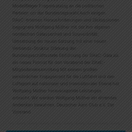
Modellflieger Fragenkatalog an die politischen
Parteien vor der Bundestagswahl Auch einigen
DAeC-internen Herausforderungen und Diskussionen
begegnete Wolfgang Müther mit der ihm eigenen
nordischen Gelassenheit und Souveränität:
Umsetzung der neuen Satzung mit einer neuen
Verbands-Struktur Stärkung der
Bundesgeschäftsstelle Einführung der DAeC-Gala als
ein neues Format für den Vorabend der DAeC-
Mitgliederversammlung Mit seinem großen
persönlichen Engagement für die Luftfahrt und den
Luftsport auf nationaler und internationaler Ebene hat
Wolfgang Müther herausragende Leistungen
erbracht. Wir werden Wolfgang Müther ein ehrendes
Andenken bewahren. Deutscher Aero Club e.V. Der
Vorstand