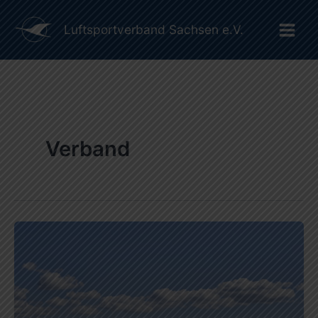
Suchen
Zum
Main
Inhalt
Luftsportverband Sachsen e.V.
Men
springen
Verband