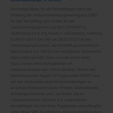
Richard Muenzberger
/
8. Juli 2022
Großartige News für alle Modellflieger! Nach der
Erteilung der Verbandsbetriebsgenehmigung (VBE)
für den Modellflug nach Artikel 16 der
Durchführungsverordnung (EU) 2019/947 in
Verbindung mit § 21g Absatz 1 Luftverkehrs-Ordnung
(LuftVO) durch das LBA am 06.07.2022 hat der
Genehmigungsinhaber, der Modellflugsportverband
Deutschland e.V. (MFSD) die wichtigsten Dokumente
dazu online gestellt. Diese sind ab sofort unter
https://www.mfsd.de/flugbetrieb-im-
verbandsrahmen-des-mfsd/ abrufbar. Neben den
Standardisierten Regeln für Flugmodelle (StRfF) sind
auf den Unterseiten auch Kommentierungen zu
einzelnen Interessenkreisen (Piloten, Geländehalter,
Schulungsnachweis usw.) zu finden. Die im
Luftsportverband Sachsen e.V. organisierten
Modellflieger können ihren Flugbetrieb vollumfänglich
unter dieser VBE durchführen. Dazu ist der Abschluss