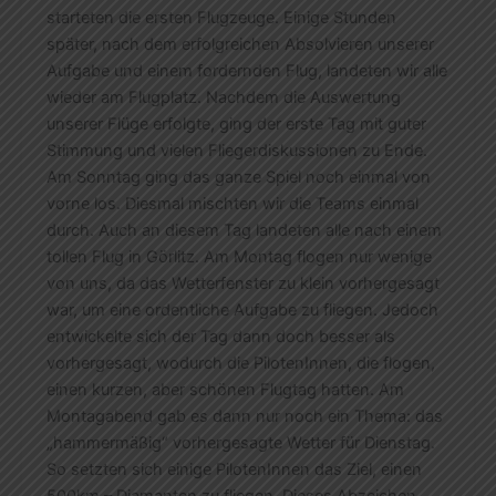
starteten die ersten Flugzeuge. Einige Stunden
später, nach dem erfolgreichen Absolvieren unserer
Aufgabe und einem fordernden Flug, landeten wir alle
wieder am Flugplatz. Nachdem die Auswertung
unserer Flüge erfolgte, ging der erste Tag mit guter
Stimmung und vielen Fliegerdiskussionen zu Ende.
Am Sonntag ging das ganze Spiel noch einmal von
vorne los. Diesmal mischten wir die Teams einmal
durch. Auch an diesem Tag landeten alle nach einem
tollen Flug in Görlitz. Am Montag flogen nur wenige
von uns, da das Wetterfenster zu klein vorhergesagt
war, um eine ordentliche Aufgabe zu fliegen. Jedoch
entwickelte sich der Tag dann doch besser als
vorhergesagt, wodurch die PilotenInnen, die flogen,
einen kurzen, aber schönen Flugtag hatten. Am
Montagabend gab es dann nur noch ein Thema: das
„hammermäßig“ vorhergesagte Wetter für Dienstag.
So setzten sich einige PilotenInnen das Ziel, einen