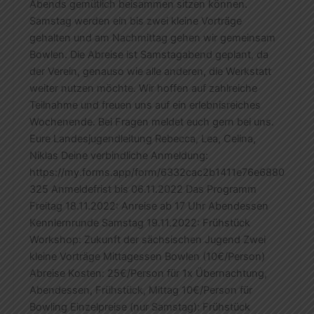
Abends gemütlich beisammen sitzen können.
Samstag werden ein bis zwei kleine Vorträge
gehalten und am Nachmittag gehen wir gemeinsam
Bowlen. Die Abreise ist Samstagabend geplant, da
der Verein, genauso wie alle anderen, die Werkstatt
weiter nutzen möchte. Wir hoffen auf zahlreiche
Teilnahme und freuen uns auf ein erlebnisreiches
Wochenende. Bei Fragen meldet euch gern bei uns.
Eure Landesjugendleitung Rebecca, Lea, Celina,
Niklas Deine verbindliche Anmeldung:
https://my.forms.app/form/6332cac2b1411e76e6880
325 Anmeldefrist bis 06.11.2022 Das Programm
Freitag 18.11.2022: Anreise ab 17 Uhr Abendessen
Kennlernrunde Samstag 19.11.2022: Frühstück
Workshop: Zukunft der sächsischen Jugend Zwei
kleine Vorträge Mittagessen Bowlen (10€/Person)
Abreise Kosten: 25€/Person für 1x Übernachtung,
Abendessen, Frühstück, Mittag 10€/Person für
Bowling Einzelpreise (nur Samstag): Frühstück