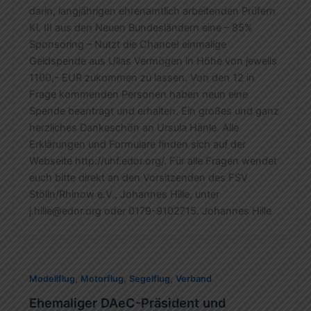
darin, langjährigen ehrenamtlich arbeitenden Prüfern
Kl. III aus den Neuen Bundesländern eine – 85%
Sponsoring – Nutzt die Chance! einmalige
Geldspende aus Ullas Vermögen in Höhe von jeweils
1100,- EUR zukommen zu lassen. Von den 12 in
Frage kommenden Personen haben neun eine
Spende beantragt und erhalten. Ein großes und ganz
herzliches Dankeschön an Ursula Hänle. Alle
Erklärungen und Formulare finden sich auf der
Webseite http://uhf.edor.org/. Für alle Fragen wendet
euch bitte direkt an den Vorsitzenden des FSV
Stölln/Rhinow e.V., Johannes Hille, unter
j.hille@edor.org
oder 0179-9102715. Johannes Hille
,
,
,
Modellflug
Motorflug
Segelflug
Verband
Ehemaliger DAeC-Präsident und