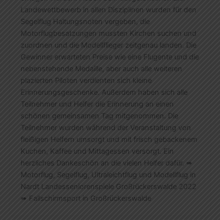
Landewettbewerb in allen Disziplinen wurden für den
Segelflug Haltungsnoten vergeben, die
Motorflugbesatzungen mussten Kirchen suchen und
zuordnen und die Modellflieger zeitgenau landen. Die
Gewinner erwarteten Preise wie eine Flugente und die
nebenstehende Medaille, aber auch alle weiteren
plazierten Piloten verdienten sich kleine
Erinnerungsgeschenke. Außerdem haben sich alle
Teilnehmer und Helfer die Erinnerung an einen
schönen gemeinsamen Tag mitgenommen. Die
Teilnehmer wurden während der Veranstaltung von
fleißigen Helfern umsorgt und mit frisch gebackenem
Kuchen, Kaffee und Mittagessen versorgt. Ein
herzliches Dankeschön an die vielen Helfer dafür. ➠
Motorflug, Segelflug, Ultraleichtflug und Modellflug in
Nardt Landesseniorenspiele Großrückerswalde 2022
➠ Fallschirmsport in Großrückerswalde