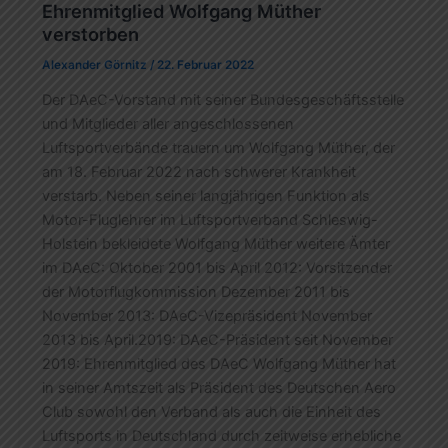
Ehrenmitglied Wolfgang Müther
verstorben
Alexander Görnitz
/
22. Februar 2022
Der DAeC-Vorstand mit seiner Bundesgeschäftsstelle
und Mitglieder aller angeschlossenen
Luftsportverbände trauern um Wolfgang Müther, der
am 18. Februar 2022 nach schwerer Krankheit
verstarb. Neben seiner langjährigen Funktion als
Motor-Fluglehrer im Luftsportverband Schleswig-
Holstein bekleidete Wolfgang Müther weitere Ämter
im DAeC: Oktober 2001 bis April 2012: Vorsitzender
der Motorflugkommission Dezember 2011 bis
November 2013: DAeC-Vizepräsident November
2013 bis April.2019: DAeC-Präsident seit November
2019: Ehrenmitglied des DAeC Wolfgang Müther hat
in seiner Amtszeit als Präsident des Deutschen Aero
Club sowohl den Verband als auch die Einheit des
Luftsports in Deutschland durch zeitweise erhebliche