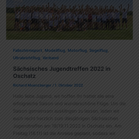
,
,
,
,
Fallschirmsport
Modellflug
Motorflug
Segelflug
,
Ultraleichtflug
Verband
Sächsisches Jugendtreffen 2022 in
Oschatz
Richard Muenzberger
/
1. Oktober 2022
Hallo liebe Jugend, wir hoffen Ihr hattet alle eine
erfolgreiche Saison und wunderschöne Flüge. Um die
Saison gemeinsam ausklingen zu lassen, laden wir
euch recht herzlich zum diesjährigen Sächsischen
Jugendtreffen am 18/19.11.2022 in Oschatz ein. Am
Freitag (18.11) ist die Anreise geplant, sodass wir