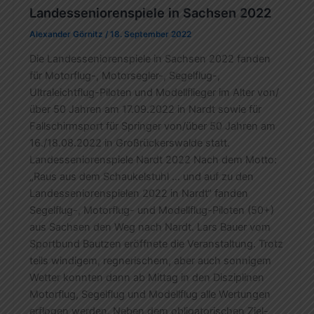
Landesseniorenspiele in Sachsen 2022
Alexander Görnitz
/
18. September 2022
Die Landesseniorenspiele in Sachsen 2022 fanden
für Motorflug-, Motorsegler-, Segelflug-,
Ultraleichtflug-Piloten und Modellflieger im Alter von/
über 50 Jahren am 17.09.2022 in Nardt sowie für
Fallschirmsport für Springer von/über 50 Jahren am
16./18.08.2022 in Großrückerswalde statt.
Landesseniorenspiele Nardt 2022 Nach dem Motto:
„Raus aus dem Schaukelstuhl … und auf zu den
Landesseniorenspielen 2022 in Nardt“ fanden
Segelflug-, Motorflug- und Modellflug-Piloten (50+)
aus Sachsen den Weg nach Nardt. Lars Bauer vom
Sportbund Bautzen eröffnete die Veranstaltung. Trotz
teils windigem, regnerischem, aber auch sonnigem
Wetter konnten dann ab Mittag in den Disziplinen
Motorflug, Segelflug und Modellflug alle Wertungen
erflogen werden. Neben dem obligatorischen Ziel-