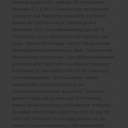
Personal ausdrücklich verlangt. Die technischen
Ausweise Z 1-3, WL 1-3 werden hier als Nachweis
anerkannt. Der Fliegerclub Strausberg e.V. hat im
Namen der LSCO GmbH im September und
November 2021 zwei Zellewartlehrgänge mit 15
Teilnehmern und 1 Teilnehmerin durchgeführt. Die
Segel-, Motor- Motorsegler- und UL Flieger kamen
überwiegend aus Brandenburg, Berlin, Sachsen und
Mecklenburg Vorpommern. Das Luftfahrt bundesamt
entsandte einen Mitarbeiter aus Braunschweig zur
Fortbildung. Er beschäftigt sich mit der Zulassung
von Amateurbauten. Wie zu erwarten, wurde
hauptsächlich die Instandhaltung der
„Faserverbundbauweise” angestrebt. Zu meiner
großen Freude gab es aber auch 6 Teilnehmer,
welche die Berechtigung „Holzbauweise“ erlangten.
Als bekennender Oldtimerpilot des VGC ist das für
mich sehr erfreulich. Im Lehrgang kamen wir um
trockene Theorie nicht herum. Der neue Part ML