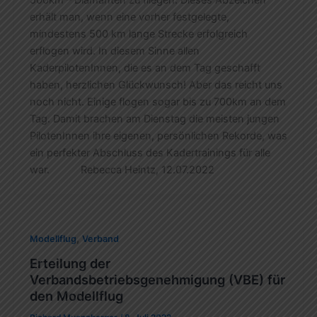
500km – Diamanten zu fliegen. Dieses Abzeichen
erhält man, wenn eine vorher festgelegte,
mindestens 500 km lange Strecke erfolgreich
erflogen wird. In diesem Sinne allen
KaderpilotenInnen, die es an dem Tag geschafft
haben, herzlichen Glückwunsch! Aber das reicht uns
noch nicht. Einige flogen sogar bis zu 700km an dem
Tag. Damit brachen am Dienstag die meisten jungen
PilotenInnen ihre eigenen, persönlichen Rekorde, was
ein perfekter Abschluss des Kadertrainings für alle
war. Rebecca Heintz, 12.07.2022
,
Modellflug
Verband
Erteilung der
Verbandsbetriebsgenehmigung (VBE) für
den Modellflug