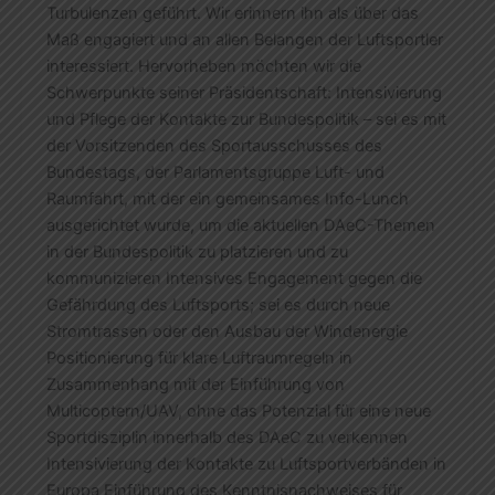
Turbulenzen geführt. Wir erinnern ihn als über das
Maß engagiert und an allen Belangen der Luftsportler
interessiert. Hervorheben möchten wir die
Schwerpunkte seiner Präsidentschaft: Intensivierung
und Pflege der Kontakte zur Bundespolitik – sei es mit
der Vorsitzenden des Sportausschusses des
Bundestags, der Parlamentsgruppe Luft- und
Raumfahrt, mit der ein gemeinsames Info-Lunch
ausgerichtet wurde, um die aktuellen DAeC-Themen
in der Bundespolitik zu platzieren und zu
kommunizieren Intensives Engagement gegen die
Gefährdung des Luftsports; sei es durch neue
Stromtrassen oder den Ausbau der Windenergie
Positionierung für klare Luftraumregeln in
Zusammenhang mit der Einführung von
Multicoptern/UAV, ohne das Potenzial für eine neue
Sportdisziplin innerhalb des DAeC zu verkennen
Intensivierung der Kontakte zu Luftsportverbänden in
Europa Einführung des Kenntnisnachweises für