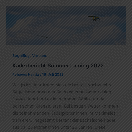
,
Segelflug
Verband
Kaderbericht Sommertraining 2022
Rebecca Heintz
/
16. Juli 2022
Wie jedes Jahr trafen sich die besten Nachwuchs-
SegelfliegerInnen aus Sachsen zum Kadertraining.
Dieses Jahr fand es im schönen Görlitz, an der
polnischen Grenze, statt. Bei bestem Wetter konnten
die teilnehmenden KaderpilotenInnen ihr Maximales
trainieren. Insgesamt besteht der sächsische Kader
aus ca. 25 PilotenInnen unter 25 Jahren. Diese