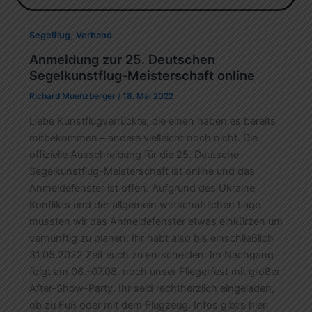
,
Segelflug
Verband
Anmeldung zur 25. Deutschen
Segelkunstflug-Meisterschaft online
Richard Muenzberger
/
18. Mai 2022
Liebe Kunstflugverrückte, die einen haben es bereits
mitbekommen – andere vielleicht noch nicht. Die
offizielle Ausschreibung für die 25. Deutsche
Segelkunstflug-Meisterschaft ist online und das
Anmeldefenster ist offen. Aufgrund des Ukraine
Konflikts und der allgemein wirtschaftlichen Lage
mussten wir das Anmeldefenster etwas einkürzen um
vernünftig zu planen. Ihr habt also bis einschließlich
31.05.2022 Zeit euch zu entscheiden. Im Nachgang
folgt am 06.-07.08. noch unser Fliegerfest mit großer
After-Show-Party. Ihr seid rechtherzlich eingeladen,
ob zu Fuß oder mit dem Flugzeug. Infos gibt’s hier: