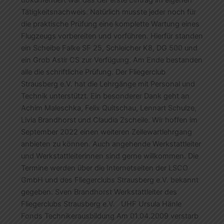
dokumentiert war das der erste Eintrag im eigenen
Tätigkeitsnachweis. Natürlich musste jeder noch für
die praktische Prüfung eine komplette Wartung eines
Flugzeugs vorbereiten und vorführen. Hierfür standen
ein Scheibe Falke SF 25, Schleicher K8, DG 500 und
ein Grob Astir CS zur Verfügung. Am Ende bestanden
alle die schriftliche Prüfung. Der Fliegerclub
Strausberg e.V. hat die Lehrgänge mit Personal und
Technik unterstützt. Ein besonderer Dank geht an
Achim Maleschka, Felix Quitschau, Lennart Schulze,
Livia Brandhorst und Claudia Zscheile. Wir hoffen im
September 2022 einen weiteren Zellewartlehrgang
anbieten zu können. Auch angehende Werkstattleiter
und Werkstattleiterinnen sind gerne willkommen. Die
Termine werden über die Internetseiten der LSCO
GmbH und des Fliegerclubs Strausberg e.V. bekannt
gegeben. Sven Brandhorst Werkstattleiter des
Fliegerclubs Strausberg e.V. UHF Ursula Hänle
Fonds Technikerausbildung Am 01.04.2009 verstarb