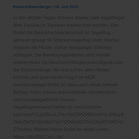
Richard Muenzberger
/
16. Juni 2022
In den letzten Tagen können wieder viele Segelflieger
über Zwickau in Sachsen beobachtet werden. Hier
findet die Deutsche Meisterschaft im Segelflug –
genauer gesagt im Streckensegelflug statt. Hierbei
müssen die Piloten vorher festgelegte Strecken
abfliegen. Die Bewertungskriterien sind hierbei
unterandrem die Durchschnittsgeschwindigkeit oder
die Streckenlänge. Wir wünschen allen Piloten
schöne und spannende Flüge! Im MDR
Sachsenspiegel findet ihr dazu auch einen kleinen
Beitrag: https://www.ardmediathek.de/video/mdr-
sachsenspiegel/hoch-hinaus-
segelflugmeisterschaften-in-zwickau/mdr-
sachsen/Y3JpZDovL21kci5kZS9iZWl0cmFnL2Ntcy8
2MzZlNTE1Ny1iMzYyLTQ0MzQtOTk5Zi0yNTI4NThh
ZThkNzc Weitere News findet ihr direkt unter:
https://dm2022.acz.de/