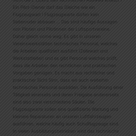
nicht die L-Lizenz den technischen Ausweis ersetzt ?
Ein Pilot-Owner darf das Gleiche wie ein
Flugzeugwart ! Flugzeugwarte dürfen kein
Seitenruder abbauen … Das sind häufige Aussagen
von Piloten und Pilotinnen der Luftsportvereine.
Daher gleich vorne weg: Es gibt in unseren
Vereinswerkstätten technisches Personal, welches
die Arbeiten qualifiziert ausführt (Zellewart und
Werkstattleiter) und es gibt Personal welches prüft,
dass die Arbeiten den rechtlichen und praktischen
Vorgaben genügen. Es macht aus rechtlicher und
praktischer Sicht Sinn, dass wir auch weiterhin
technisches Personal ausbilden. Die Ausführung einer
Tätigkeit einerseits und deren Freigabe andererseits
sind also zwei verschiedene Säulen. Die
Flugzeugwarte sollen eine qualifizierte Wartung und
kleinere Reparaturen an unseren Luftfahrzeugen
ausführen, welche häufig auch Schulflugzeuge sind.
In vielen Ausbildungsbetrieben wird das technische