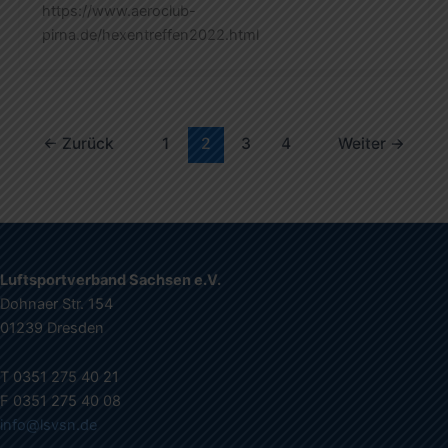
https://www.aeroclub-
pirna.de/hexentreffen2022.html
←
Zurück
1
2
3
4
Weiter
→
Luftsportverband Sachsen e.V.
Dohnaer Str. 154
01239 Dresden
T 0351 275 40 21
F 0351 275 40 08
info@lsvsn.de