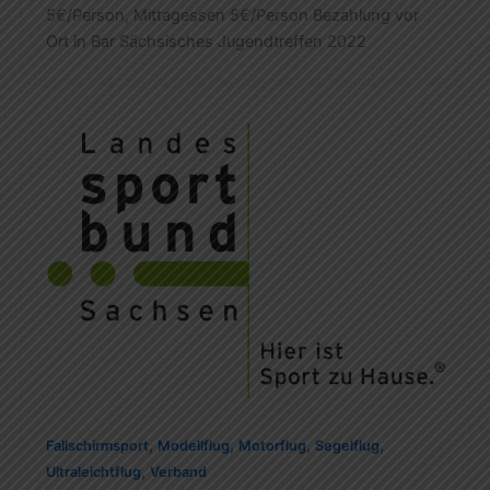
5€/Person, Mittagessen 5€/Person Bezahlung vor
Ort in Bar Sächsisches Jugendtreffen 2022
,
,
,
,
Fallschirmsport
Modellflug
Motorflug
Segelflug
,
Ultraleichtflug
Verband