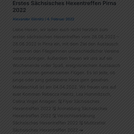
Erstes Sächsisches Hexentreffen Pirna
2022
Alexander Görnitz
/
4. Februar 2022
Liebe Hexen, wir laden euch recht herzlich zum
ersten sächsischen Hexentreffen vom 26.08.2022 –
28.08.2022 in Pirna ein, mit dem Ziel den Austausch
zwischen den Fliegerinnen unterschiedlicher Vereine
voranzubringen. Außerdem freuen wir uns auf ein
Wochenende voller Spaß, ereignisreichem Austausch
und schönen gemeinsamen Flügen. Es ist jede, ob
junge oder jung gebliebene Hexe gern gesehen.
Meldeschluß ist am 04.04.2022. Wir freuen uns auf
euer Kommen Rebecca Heintz, Lea Hummitzsch,
Celina Vogel Anlagen: 🖫 Flyer Sächsisches
Hexentreffen 2022 🖫 Anmeldung Sächsisches
Hexentreffen 2022 🖫 Verzichtserklärung
Sächsisches Hexentreffen 2022 🖫 Muttizettel
Sächsisches Hexentreffen 2022 ➠