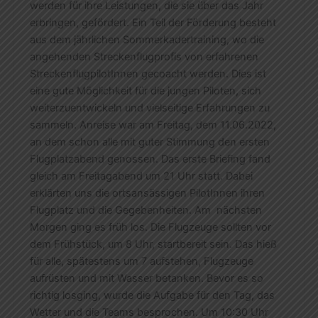
werden für ihre Leistungen, die sie über das Jahr
erbringen, gefördert. Ein Teil der Förderung besteht
aus dem jährlichen Sommerkadertraining, wo die
angehenden Streckenflugprofis von erfahrenen
StreckenflugpilotInnen gecoacht werden. Dies ist
eine gute Möglichkeit für die jungen Piloten, sich
weiterzuentwickeln und vielseitige Erfahrungen zu
sammeln. Anreise war am Freitag, dem 11.06.2022,
an dem schon alle mit guter Stimmung den ersten
Flugplatzabend genossen. Das erste Briefing fand
gleich am Freitagabend um 21 Uhr statt. Dabei
erklärten uns die ortsansässigen PilotInnen ihren
Flugplatz und die Gegebenheiten. Am nächsten
Morgen ging es früh los. Die Flugzeuge sollten vor
dem Frühstück, um 8 Uhr, startbereit sein. Das hieß
für alle, spätestens um 7 aufstehen, Flugzeuge
aufrüsten und mit Wasser betanken. Bevor es so
richtig losging, wurde die Aufgabe für den Tag, das
Wetter und die Teams besprochen. Um 10:30 Uhr