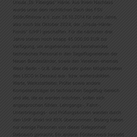
Ursula „Dr. Fiberglas“ Hänle. Aus ihrem Nachlass
wurde unter dem rechtlichen Dach des FSV
Stölln/Rhinow e.V. zum 26.10.2014 für zehn Jahre,
also noch bis Oktober 2024, der „Ursula-Hänle-
Fonds“ (UHF) geschaffen. Für die nächsten drei
Jahre stehen noch knapp 45.000,00 EUR zur
Verfügung, um angehendes und bestehendes
technisches Personal in den Segelflugvereinen der
Neuen Bundesländer, sowie den Vereinen-ehemals
West-Berlin – (z.B. über die sehr guten Möglichkeiten
des LSCO in Dessau) aus- bzw. weiterzubilden.
Warte, Werkstattleiter, Prüfer sowie andere
Kompetenzträger im technischen Segelflug-bereich
und alle, die es werden möchten, sollen sich
angesprochen fühlen. Lehrgangs-, Fahrt-,
Unterbringungs- und Prüfungskosten werden durch
den UHF direkt mit 85% übernommen. Bislang haben
nur wenige Personen von dieser Gelegenheit
Gebrauch gemacht. Ein anderer Förderzweck besteht